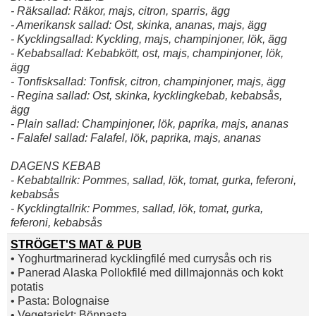
- Räksallad: Räkor, majs, citron, sparris, ägg
- Amerikansk sallad: Ost, skinka, ananas, majs, ägg
- Kycklingsallad: Kyckling, majs, champinjoner, lök, ägg
- Kebabsallad: Kebabkött, ost, majs, champinjoner, lök,
ägg
- Tonfisksallad: Tonfisk, citron, champinjoner, majs, ägg
- Regina sallad: Ost, skinka, kycklingkebab, kebabsås,
ägg
- Plain sallad: Champinjoner, lök, paprika, majs, ananas
- Falafel sallad: Falafel, lök, paprika, majs, ananas
DAGENS KEBAB
- Kebabtallrik: Pommes, sallad, lök, tomat, gurka, feferoni,
kebabsås
- Kycklingtallrik: Pommes, sallad, lök, tomat, gurka,
feferoni, kebabsås
STRÖGET'S MAT & PUB
• Yoghurtmarinerad kycklingfilé med currysås och ris
• Panerad Alaska Pollokfilé med dillmajonnäs och kokt
potatis
• Pasta: Bolognaise
• Vegetariskt: Bönpasta