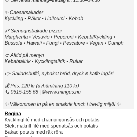
⏰ Serveras måndag–fredag kl. 11:30–14:30
✨ Caesarsallader
Kyckling • Räkor • Halloumi • Kebab
🍕 Stenugnsbakade pizzor
Margherita • Vesuvio • Peperoni • Kebab/Kyckling •
Bussola • Hawaii • Fungi • Pescatore • Vegan • Oumph
🥙 Alltid på menyn
Kebabtallrik • Kycklingtallrik • Rullar
👉 Salladsbuffé, nybakat bröd, dryck & kaffe ingår!
💰 Pris: 120 kr (avhämtning 110 kr)
📞 0515-155 68 | 🌐 www.mingus.nu
✨ Välkommen in på en smakrik lunch i trevlig miljö! ✨
Regina
Kycklingfilé med champinjonsås och potatis
Stekt makrill filé med spenatsås och potatis
Bakad potatis med räk röra