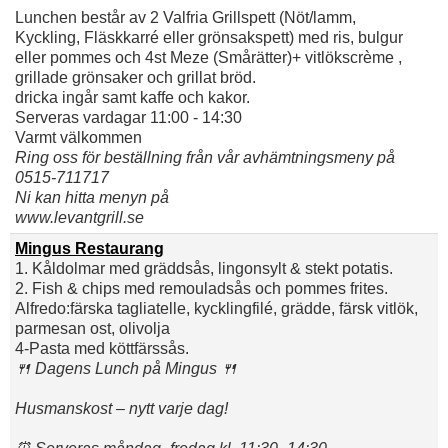
Lunchen består av 2 Valfria Grillspett (Nöt/lamm,
Kyckling, Fläskkarré eller grönsakspett) med ris, bulgur
eller pommes och 4st Meze (Smårätter)+ vitlökscrème ,
grillade grönsaker och grillat bröd.
dricka ingår samt kaffe och kakor.
Serveras vardagar 11:00 - 14:30
Varmt välkommen
Ring oss för beställning från vår avhämtningsmeny på
0515-711717
Ni kan hitta menyn på
www.levantgrill.se
Mingus Restaurang
1. Kåldolmar med gräddsås, lingonsylt & stekt potatis.
2. Fish & chips med remouladsås och pommes frites.
Alfredo:färska tagliatelle, kycklingfilé, grädde, färsk vitlök,
parmesan ost, olivolja
4-Pasta med köttfärssås.
🍴 Dagens Lunch på Mingus 🍴
Husmanskost – nytt varje dag!