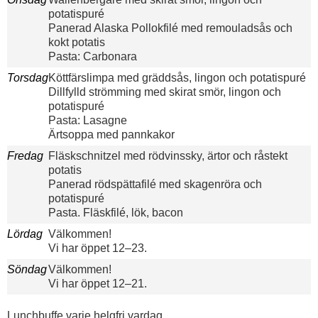
potatispuré
Panerad Alaska Pollokfilé med remouladsås och
kokt potatis
Pasta: Carbonara
Torsdag
Köttfärslimpa med gräddsås, lingon och potatispuré
Dillfylld strömming med skirat smör, lingon och
potatispuré
Pasta: Lasagne
Ärtsoppa med pannkakor
Fredag
Fläskschnitzel med rödvinssky, ärtor och råstekt
potatis
Panerad rödspättafilé med skagenröra och
potatispuré
Pasta. Fläskfilé, lök, bacon
Lördag
Välkommen!
Vi har öppet 12–23.
Söndag
Välkommen!
Vi har öppet 12–21.
Lunchbuffe varje helgfri vardag