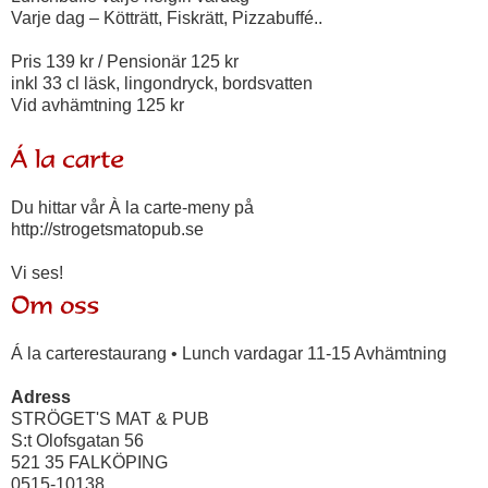
Varje dag – Kötträtt, Fiskrätt, Pizzabuffé..
Pris 139 kr / Pensionär 125 kr
inkl 33 cl läsk, lingondryck, bordsvatten
Vid avhämtning 125 kr
Du hittar vår À la carte-meny på
http://strogetsmatopub.se
Vi ses!
Á la carterestaurang • Lunch vardagar 11-15 Avhämtning
Adress
STRÖGET'S MAT & PUB
S:t Olofsgatan 56
521 35 FALKÖPING
0515-10138