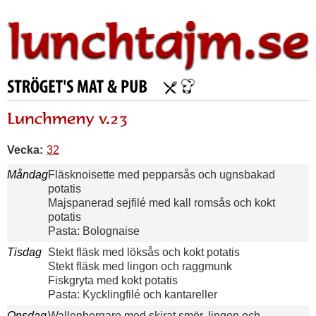
Vecka:
32
Måndag
Fläsknoisette med pepparsås och ugnsbakad
potatis
Majspanerad sejfilé med kall romsås och kokt
potatis
Pasta: Bolognaise
Tisdag
Stekt fläsk med löksås och kokt potatis
Stekt fläsk med lingon och raggmunk
Fiskgryta med kokt potatis
Pasta: Kycklingfilé och kantareller
Onsdag
Wallenbergare med skirat smör, lingon och