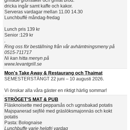
grillade grönsaker och grillat bröd.
dricka ingår samt kaffe och kakor.
Serveras vardagar mellan 11.00 14.30
Lunchbuffé måndag-fredag
Lunch pris 139 kr
Senior :129 kr
.
Ring oss för beställning från vår avhämtningsmeny på
0515-711717
Ni kan hitta menyn på
www.levantgrill.se
Mon's Take Away & Restaurang och Thaimat
SEMESTERSTÄNGT 22 juni – 10 augusti 2026.
Vi önskar alla våra gäster en riktigt härlig sommar!
STRÖGET'S MAT & PUB
Fläsknoisette med pepparsås och ugnsbakad potatis
Majspanerad sejfilé med gräslöksmajonnäs och kokt
potatis
Pasta: Bolognaise
Lunchbuffe varje helgfri vardag