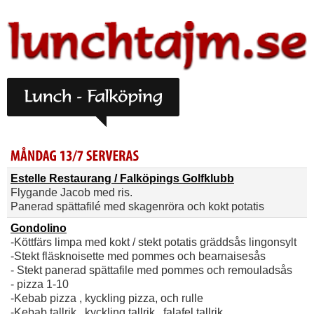
Estelle Restaurang / Falköpings Golfklubb
Flygande Jacob med ris.
Panerad spättafilé med skagenröra och kokt potatis
Gondolino
-Köttfärs limpa med kokt / stekt potatis gräddsås lingonsylt
-Stekt fläsknoisette med pommes och bearnaisesås
- Stekt panerad spättafile med pommes och remouladsås
- pizza 1-10
-Kebab pizza , kyckling pizza, och rulle
-Kebab tallrik , kyckling tallrik , falafel tallrik