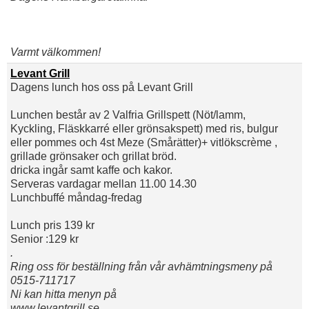
Varmt välkommen!
Levant Grill
Dagens lunch hos oss på Levant Grill
Lunchen består av 2 Valfria Grillspett (Nöt/lamm,
Kyckling, Fläskkarré eller grönsakspett) med ris, bulgur
eller pommes och 4st Meze (Smårätter)+ vitlökscrème ,
grillade grönsaker och grillat bröd.
dricka ingår samt kaffe och kakor.
Serveras vardagar mellan 11.00 14.30
Lunchbuffé måndag-fredag
Lunch pris 139 kr
Senior :129 kr
.
Ring oss för beställning från vår avhämtningsmeny på
0515-711717
Ni kan hitta menyn på
www.levantgrill.se