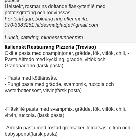
potatis
Helstekt, rosmarins doftande fläskytterfilé med
potatisgratäng och rödvinssås
För förfrågan, bokning ring eller maila:
070-3383251 hildesmatgladje@gmail.com
Lunch, catering, minnesstunder mm
Italienskt Restaurang Pizzeria (Treviso)
Oxfilé pasta med champinjoner, grädde, lök, vitlök, chili, -
Pasta Alfredo med kyckling, grädde, vitlök och
Granopadano.(färsk pasta)
- Pasta med köttfärssås.
- Fungi pasta med grädde, svampmix, ruccola och
västerbottensost, vitvin(färsk pasta)
-Fläskfilé pasta med svampmix, grädde, lök, vitlök, chili,
vitvin, ruccola. (färsk pasta)
-Arrosto pasta med rostad grönsaker, tomatsås, citron och
babyspenat(färsk pasta)