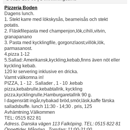
Pizzeria Boden
Dagens lunch.
1. Stekt karre med lökskysås, bearneisås och stekt
potatis.
2. Fläskfilepasta med champenjon,lök,cihili,vitvin,
granapanano
3. Pasta med kycklingfile, gorgonzlaost,villök,lök,
parmasanost.
4.pizza 1-12
5.Sallad: Amerikansk,kyckling,kebab,finns även nöt eller
kyckling kebab.
120 kr servering inklusive en dricka.
Varmt välkomna in!
PIZZA, 1 - 12 . Sallader , 1 - 10 .kebab
pizza,kebabrulle,kebabtallrik, kyckling
pizza,kycklingrulle,Hamburgaretallrik 90 g.
I dagensrätt ingår,nybakad bröd,smör,läsk,kaffe färska
salladsbuffe. lunch 11:30 - 14;30 . pris, 125
Avhämtning.Välkommen
TEL: 0515 822 81
Adress. Danska vägen 113 Falköping. TEL: 0515 822 81
Öppettider. Måndag _Torsdag: 11:00-21:00