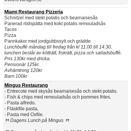
Miami Restaurang Pizzeria
Schnitzel med stekt potatis och bearnaisesås
Panerad rödspätta med kokt potatis remouladsås
Tacos
Pizza
Pannkakor med jordgubbssylt och grädde
Lunchbuffé måndag till fredag från kl 11.00 till 14.30.
lunchen består av kötträtt, fiskrätt, pizza och salladsbuffé.
Pris 130kr med dricka.
Pensionär 125kr.
Avhämtning 120kr
Barn 100kr
Mingus Restaurang
- Entrecote med skysås bearnaisesås och stekt potatis.
- Fish & chips med remouladsås och pommes frites.
- Pasta alfredo.
- Fläskfile pasta,
- Pasta med Oxfile.
🍴 Dagens Lunch på Mingus 🍴