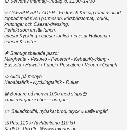
⏰ Serveras måndag–fredag kl. 11:30–14:30
✨ CAESAR SALLADER - En fräsch Krispig romansallad
toppad med riven parmesan, körsbärstomat, rödlök,
krutonger och Caesar-dressing.
Perfekt som en lätt lunch.
caesar Kyckling • caesar tonfisk • caesar Halloumi •
caesar Kebab •
🍕 Stenugnsbakade pizzor
Margherita • Vesuvio • Peperoni • Kebab/Kyckling •
Bussola • Hawaii • Fungi • Pescatore • Vegan • Oumph
🥙 Alltid på menyn
Kebabtallrik • Kycklingtallrik • Rullar
🍔 Burgare på menyn 100g med strips🍟
Truffleburgare • cheeseburgare
👉 Salladsbuffé, nybakat bröd, dryck & kaffe ingår!
💰 Pris: 120 kr (avhämtning 110 kr)
📞 0515-155 68 | 🌐 www.mingus.nu