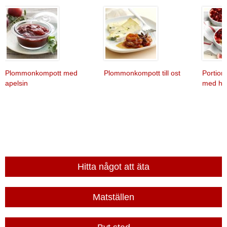
Plommonkompott med
Plommonkompott till ost
Portio
apelsin
med ha
Hitta något att äta
Matställen