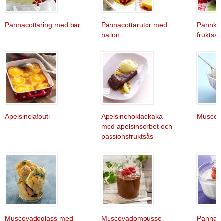
Pannacottaring med bär
Pannacottarutor med
Pannka
hallon
fruktsal
Apelsinclafouti
Apelsinchokladkaka
Muscov
med apelsinsorbet och
passionsfruktsås
Muscovadoglass med
Muscovadomousse
Pannac