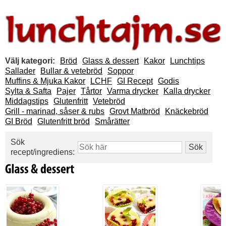
Välj kategori:
Bröd
Glass & dessert
Kakor
Lunchtips
Sallader
Bullar & vetebröd
Soppor
Muffins & Mjuka Kakor
LCHF
GI Recept
Godis
Sylta & Safta
Pajer
Tårtor
Varma drycker
Kalla drycker
Middagstips
Glutenfritt
Vetebröd
Grill - marinad, såser & rubs
Grovt Matbröd
Knäckebröd
GI Bröd
Glutenfritt bröd
Smårätter
Sök
recept/ingrediens: