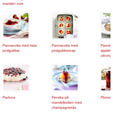
mandel i rom
Pannacotta med heta
Pannacotta med
Pannka
jordgubbar
jordgubbssirap
äpplek
citrong
Pavlova
Persika på
Plommo
mandelbotten med
champagnesås