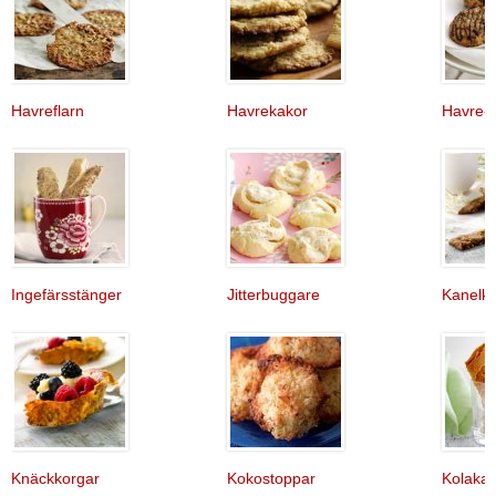
Havreflarn
Havrekakor
Havre-
Ingefärsstänger
Jitterbuggare
Kanelk
Knäckkorgar
Kokostoppar
Kolaka