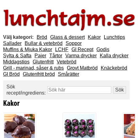
Välj kategori:
Bröd
Glass & dessert
Kakor
Lunchtips
Sallader
Bullar & vetebröd
Soppor
Muffins & Mjuka Kakor
LCHF
GI Recept
Godis
Sylta & Safta
Pajer
Tårtor
Varma drycker
Kalla drycker
Middagstips
Glutenfritt
Vetebröd
Grill - marinad, såser & rubs
Grovt Matbröd
Knäckebröd
GI Bröd
Glutenfritt bröd
Smårätter
Sök
recept/ingrediens: