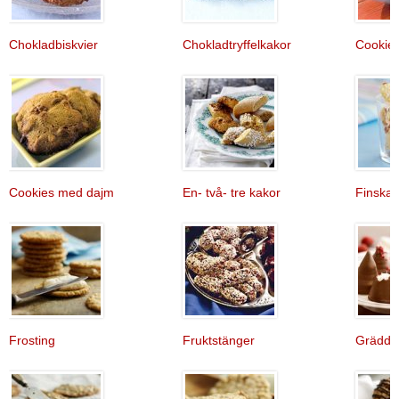
Chokladbiskvier
Chokladtryffelkakor
Cookie
Cookies med dajm
En- två- tre kakor
Finska 
Frosting
Fruktstänger
Gräddbu