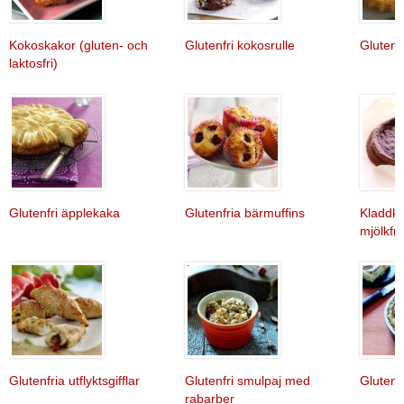
Kokoskakor (gluten- och
Glutenfri kokosrulle
Glutenf
laktosfri)
Glutenfri äpplekaka
Glutenfria bärmuffins
Kladdka
mjölkfri
Glutenfria utflyktsgifflar
Glutenfri smulpaj med
Glutenf
rabarber