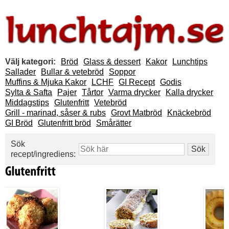
Välj kategori:
Bröd
Glass & dessert
Kakor
Lunchtips
Sallader
Bullar & vetebröd
Soppor
Muffins & Mjuka Kakor
LCHF
GI Recept
Godis
Sylta & Safta
Pajer
Tårtor
Varma drycker
Kalla drycker
Middagstips
Glutenfritt
Vetebröd
Grill - marinad, såser & rubs
Grovt Matbröd
Knäckebröd
GI Bröd
Glutenfritt bröd
Smårätter
Sök
recept/ingrediens: